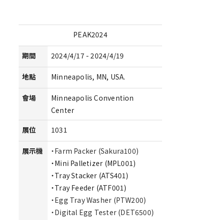
PEAK2024
期間
2024/4/17 - 2024/4/19
地點
Minneapolis, MN, USA.
會場
Minneapolis Convention
Center
展位
1031
展示機
・Farm Packer (Sakura100)
・Mini Palletizer (MPL001)
・Tray Stacker (ATS401)
・Tray Feeder (ATF001)
・Egg Tray Washer (PTW200)
・Digital Egg Tester (DET6500)