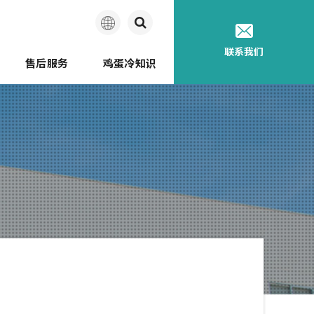
简
联系我们
售后服务
鸡蛋冷知识
体
中
讲座
迩的历史
种蛋
蛋品图鉴
鸡蛋品质测定装置
鸡蛋如何到您家
文