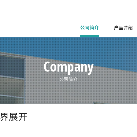
公司简介
产品介绍
要
集蛋
企业理念
开箱封箱码垛
网点介绍
塔式仓库系统
世界展开
手动包装装置
南备迩脉络
KENZO老师的鸡蛋
包装
南备
Company
公司简介
界展开