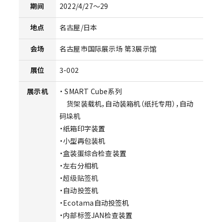
期间
2022/4/27～29
地点
名古屋/日本
会场
名古屋市国际展示场 第3展示馆
展位
3-002
展示机
・ SMART Cube系列
货架装载机，自动装箱机（纸托专用），自动
码垛机
・纸箱印字装置
・小型再包装机
・盒装蛋综合检查装置
・左右分相机
・
超级贴签机
・自动投签机
・Ecotama自动投签机
・内部标签JAN检查装置