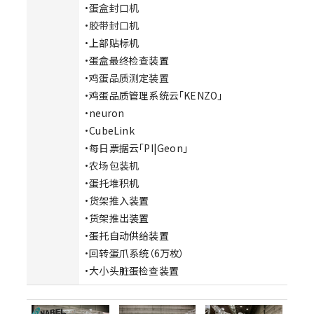
・
蛋盒封口机
・
胶带封口机
・上部贴标机
・蛋盒最终检查装置
・
鸡蛋品质测定装置
・鸡蛋品质管理系统云「KENZO」
・neuron
・CubeLink
・每日票据云「PI|Geon」
・
农场包装机
・蛋托堆积机
・货架推入装置
・货架推出装置
・蛋托自动供给装置
・回转蛋爪系统（6万枚）
・大小头脏蛋检查装置