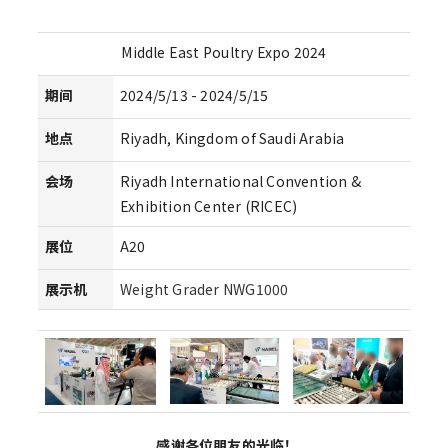
Middle East Poultry Expo 2024
期间
2024/5/13 - 2024/5/15
地点
Riyadh, Kingdom of Saudi Arabia
会场
Riyadh International Convention &
Exhibition Center (RICEC)
展位
A20
展示机
Weight Grader NWG1000
感谢各位朋友的光临！