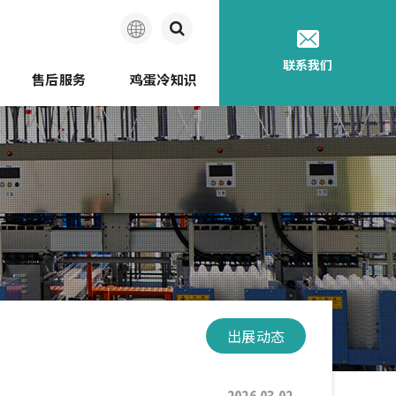
简
联系我们
售后服务
鸡蛋冷知识
体
中
讲座
迩的历史
种蛋
蛋品图鉴
鸡蛋品质测定装置
鸡蛋如何到您家
文
出展动态