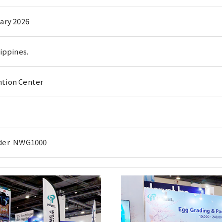
ary 2026
ippines.
tion Center
ader NWG1000