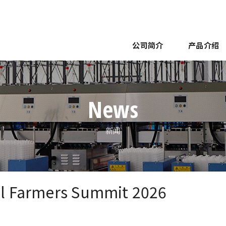
公司简介
产品介绍
要
集蛋
企业理念
开箱封箱码垛
网点介绍
塔式仓库系统
世界展开
手动包装装置
南备迩脉络
KENZO老师的鸡蛋
包装
南备
News
新闻
l Farmers Summit 2026