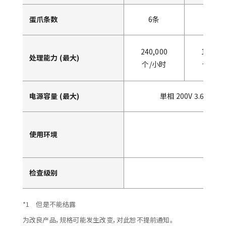
蛋爪条数
6条
5条
240,000
180,00
处理能力 (最大)
个/小时
个/小
电源容量 (最大)
単相 200V 3.6A
使用环境
检查级别
*1 但是不能结露
为改良产品，规格可能发生改变，对此恕不提前通知。