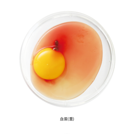
血蛋(重)