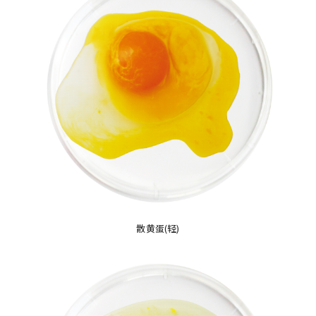
散黄蛋(轻)