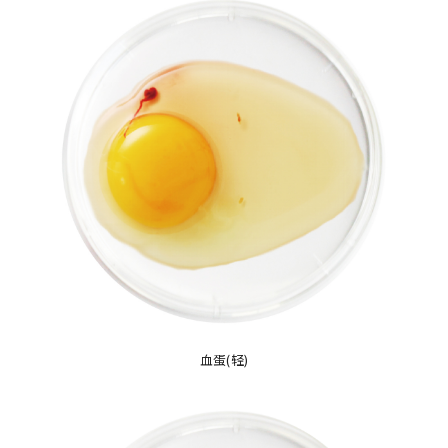
血蛋(轻)